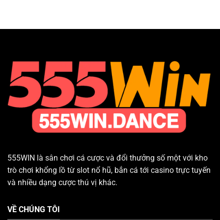
555WIN là sân chơi cá cược và đổi thưởng số một với kho
trò chơi khổng lồ từ slot nổ hũ, bắn cá tới casino trực tuyến
và nhiều dạng cược thú vị khác.
VỀ CHÚNG TÔI