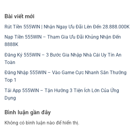
Bài viết mới
Rút Tiền 555WIN | Nhận Ngay Ưu Đãi Lên Đến 28.888.000K
Nạp Tiền 555WIN – Tham Gia Ưu Đãi Khủng Nhận Đến
8888K
Đăng Ký 555WIN – 3 Bước Gia Nhập Nhà Cái Uy Tín An
Toàn
Đăng Nhập 555WIN – Vào Game Cực Nhanh Săn Thưởng
Top 1
Tải App 555WIN – Tận Hưởng 3 Tiện Ích Lớn Của Ứng
Dụng
Bình luận gần đây
Không có bình luận nào để hiển thị.