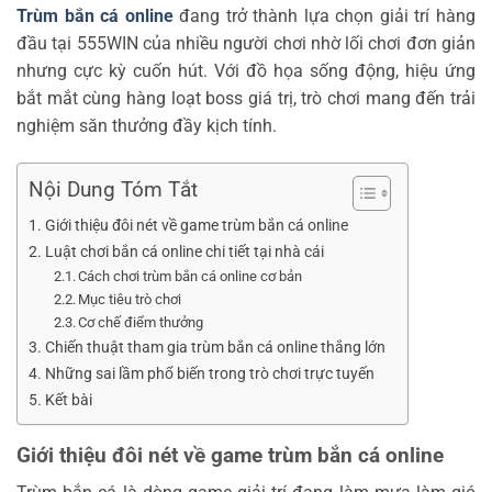
Trùm bắn cá online
đang trở thành lựa chọn giải trí hàng
đầu tại 555WIN của nhiều người chơi nhờ lối chơi đơn giản
nhưng cực kỳ cuốn hút. Với đồ họa sống động, hiệu ứng
bắt mắt cùng hàng loạt boss giá trị, trò chơi mang đến trải
nghiệm săn thưởng đầy kịch tính.
Nội Dung Tóm Tắt
Giới thiệu đôi nét về game trùm bắn cá online
Luật chơi bắn cá online chi tiết tại nhà cái
Cách chơi trùm bắn cá online cơ bản
Mục tiêu trò chơi
Cơ chế điểm thưởng
Chiến thuật tham gia trùm bắn cá online thắng lớn
Những sai lầm phổ biến trong trò chơi trực tuyến
Kết bài
Giới thiệu đôi nét về game trùm bắn cá online