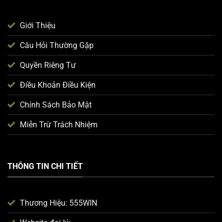
Giới Thiệu
Câu Hỏi Thường Gặp
Quyền Riêng Tư
Điều Khoản Điều Kiện
Chính Sách Bảo Mật
Miễn Trừ Trách Nhiệm
THÔNG TIN CHI TIẾT
Thương Hiệu: 555WIN