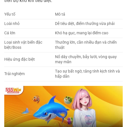
trên độ khó khi tiêu diệt.
Yếu tố
Mô tả
Loài nhỏ
Dễ tiêu diệt, điểm thưởng vừa phải
Cá lớn
Khó hạ gục, mang lại điểm cao
Loại sinh vật biển đặc
Thưởng lớn, cần nhiều đạn và chiến
biệt/Boss
thuật
Nổ dây chuyền, bẫy lưới, vòng quay
Hiệu ứng đặc biệt
may mắn
Tạo sự bất ngờ, tăng tính kịch tính và
Trải nghiệm
hấp dẫn