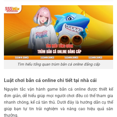
Tìm hiểu tổng quan trùm bắn cá online đẳng cấp
Luật chơi bắn cá online chi tiết tại nhà cái
Nguyên tắc vận hành game bắn cá online được thiết kế
đơn giản, dễ hiểu giúp mọi người chơi đều có thể tham gia
nhanh chóng, kể cả tân thủ. Dưới đây là hướng dẫn cụ thể
giúp bạn tự tin trải nghiệm và nâng cao hiệu quả săn
thưởng.