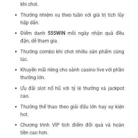
khi chơi.
Thưởng nhiệm vụ theo tuần với giá trị tích lũy
hấp dẫn.
Điểm danh
555WIN
mỗi ngày nhận quà đều
đặn, dễ tham gia.
Thưởng combo khi chơi nhiều sản phẩm cùng
lúc.
Khuyến mãi riêng cho sảnh casino live với phần
thưởng lớn.
Ưu đãi slot nổ hũ với tỷ lệ thưởng và jackpot
cao.
Thưởng thể thao theo giải đấu lớn hay sự kiện
hot.
Chương trình VIP tích điểm đổi quà và hoàn
tiền cao hơn.