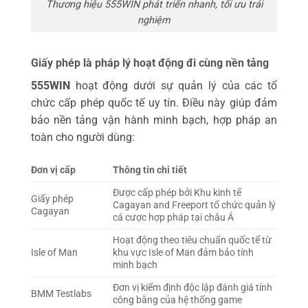
Thương hiệu 555WIN phát triển nhanh, tối ưu trải
nghiệm
Giấy phép là pháp lý hoạt động đi cùng nền tảng
555WIN
hoạt động dưới sự quản lý của các tổ
chức cấp phép quốc tế uy tín. Điều này giúp đảm
bảo nền tảng vận hành minh bạch, hợp pháp an
toàn cho người dùng:
Đơn vị cấp
Thông tin chi tiết
Được cấp phép bởi Khu kinh tế
Giấy phép
Cagayan and Freeport tổ chức quản lý
Cagayan
cá cược hợp pháp tại châu Á
Hoạt động theo tiêu chuẩn quốc tế từ
Isle of Man
khu vực Isle of Man đảm bảo tính
minh bạch
Đơn vị kiểm định độc lập đánh giá tính
BMM Testlabs
công bằng của hệ thống game