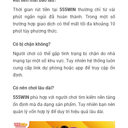
Rút tiền mất bao lâu?
Thời gian rút tiền tại
555WIN
thường chỉ từ vài
phút ngắn ngủi đã hoàn thành. Trong một số
trường hợp giao dịch có thể mất tối đa khoảng 10
phút tùy phương thức.
Có bị chặn không?
Người chơi có thể gặp tình trạng bị chặn do nhà
mạng tại một số khu vực. Tuy nhiên hệ thống luôn
cung cấp link dự phòng hoặc app để truy cập ổn
định.
Có nên chơi lâu dài?
555WIN
phù hợp với người chơi tìm kiếm nền tảng
ổn định mà đa dạng sản phẩm. Tuy nhiên bạn nên
quản lý vốn hợp lý để duy trì hiệu quả lâu dài.