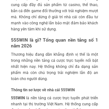
cung cấp đầy đủ sản phẩm từ casino, thể thao,
bắn cá đến game đổi thưởng với trải nghiệm mượt
mà. Không chỉ dừng ở giải trí nhà cái còn đầu tư
mạnh vào công nghệ lẫn bảo mật đảm bảo khách
hàng yên tâm khi sử dụng.
555WIN là gì? Tổng quan nền tảng số 1
năm 2026
Thương hiệu đang dần khẳng định vị thế là một
trong những nền tảng cá cược trực tuyến nổi bật
nhất hiện nay. Hệ thống không chỉ đa dạng sản
phẩm mà còn chú trọng trải nghiệm lẫn độ an
toàn cho người dùng.
Thông tin sơ lược về nhà cái 555WIN
555WIN
là nền tảng cá cược trực tuyến phát triển
nhanh tại thị trường Việt Nam. Hệ thống cung cấp