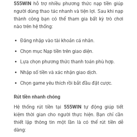
555WIN
hỗ trợ nhiều phương thức nạp tiền giúp
người dùng thao tác nhanh và tiện lợi. Sau khi nạp
thành công bạn có thể tham gia bất kỳ trò chơi
nào trên hệ thống:
Đăng nhập vào tài khoản cá nhân.
Chọn mục Nạp tiền trên giao diện.
Lựa chọn phương thức thanh toán phù hợp.
Nhập số tiền và xác nhận giao dịch.
Chọn game yêu thích rồi bắt đầu đặt cược.
Rút tiền nhanh chóng
Hệ thống rút tiền tại
555WIN
tự động giúp tiết
kiệm thời gian cho người thực hiện. Bạn chỉ cần
thiết lập thông tin một lần là có thể rút tiền dễ
dàng: