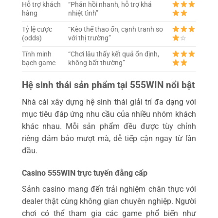
Hỗ trợ khách
“Phản hồi nhanh, hỗ trợ khá
hàng
nhiệt tình”
Tỷ lệ cược
“Kèo thể thao ổn, cạnh tranh so
(odds)
với thị trường”
☆
Tính minh
“Chơi lâu thấy kết quả ổn định,
bạch game
không bất thường”
Hệ sinh thái sản phẩm tại 555WIN nổi bật
Nhà cái xây dựng hệ sinh thái giải trí đa dạng với
mục tiêu đáp ứng nhu cầu của nhiều nhóm khách
khác nhau. Mỗi sản phẩm đều được tùy chỉnh
riêng đảm bảo mượt mà, dễ tiếp cận ngay từ lần
đầu.
Casino 555WIN trực tuyến đẳng cấp
Sảnh casino mang đến trải nghiệm chân thực với
dealer thật cùng không gian chuyên nghiệp. Người
chơi có thể tham gia các game phổ biến như