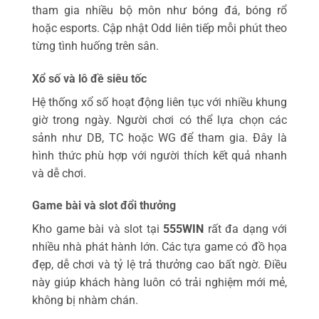
tham gia nhiều bộ môn như bóng đá, bóng rổ
hoặc esports. Cập nhật Odd liên tiếp mỗi phút theo
từng tình huống trên sân.
Xổ số và lô đề siêu tốc
Hệ thống xổ số hoạt động liên tục với nhiều khung
giờ trong ngày. Người chơi có thể lựa chọn các
sảnh như DB, TC hoặc WG để tham gia. Đây là
hình thức phù hợp với người thích kết quả nhanh
và dễ chơi.
Game bài và slot đổi thưởng
Kho game bài và slot tại
555WIN
rất đa dạng với
nhiều nhà phát hành lớn. Các tựa game có đồ họa
đẹp, dễ chơi và tỷ lệ trả thưởng cao bất ngờ. Điều
này giúp khách hàng luôn có trải nghiệm mới mẻ,
không bị nhàm chán.