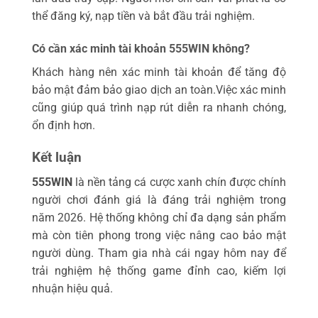
thể đăng ký, nạp tiền và bắt đầu trải nghiệm.
Có cần xác minh tài khoản 555WIN không?
Khách hàng nên xác minh tài khoản để tăng độ
bảo mật đảm bảo giao dịch an toàn.Việc xác minh
cũng giúp quá trình nạp rút diễn ra nhanh chóng,
ổn định hơn.
Kết luận
555WIN
là nền tảng cá cược xanh chín được chính
người chơi đánh giá là đáng trải nghiệm trong
năm 2026. Hệ thống không chỉ đa dạng sản phẩm
mà còn tiên phong trong việc nâng cao bảo mật
người dùng. Tham gia nhà cái ngay
hôm nay để
trải nghiệm hệ thống game đỉnh cao, kiếm lợi
nhuận hiệu quả.