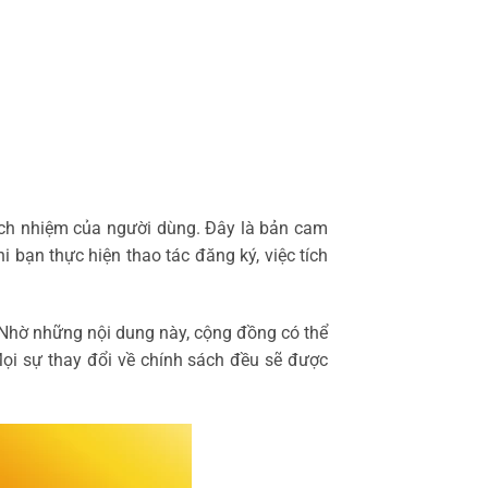
rách nhiệm của người dùng. Đây là bản cam
i bạn thực hiện thao tác đăng ký, việc tích
 Nhờ những nội dung này, cộng đồng có thể
Mọi sự thay đổi về chính sách đều sẽ được