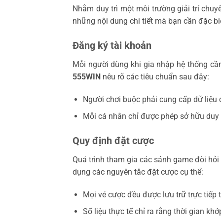
Nhằm duy trì một môi trường giải trí chuyê
những nội dung chi tiết mà bạn cần đặc bi
Đăng ký tài khoản
Mỗi người dùng khi gia nhập hệ thống cầ
555WIN
nêu rõ các tiêu chuẩn sau đây:
Người chơi buộc phải cung cấp dữ liệu 
Mỗi cá nhân chỉ được phép sở hữu duy 
Quy định đặt cược
Quá trình tham gia các sảnh game đòi hỏi 
dụng các nguyên tắc đặt cược cụ thể:
Mọi vé cược đều được lưu trữ trực tiếp t
Số liệu thực tế chỉ ra rằng thời gian kh