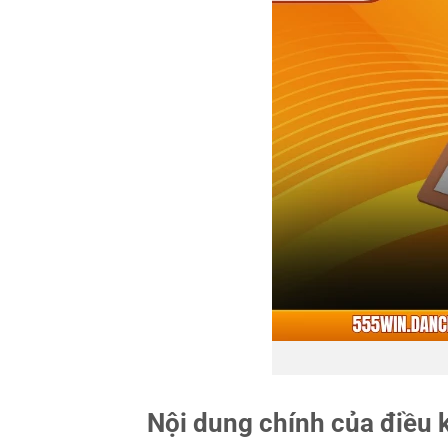
Nội dung chính của điều