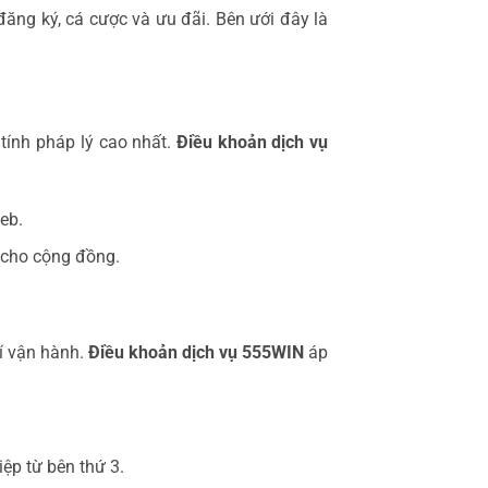
 đăng ký, cá cược và ưu đãi. Bên ưới đây là
tính pháp lý cao nhất.
Điều khoản dịch vụ
eb.
 cho cộng đồng.
hí vận hành.
Điều khoản dịch vụ 555WIN
áp
iệp từ bên thứ 3.