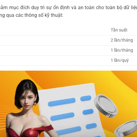
hằm mục đích duy trì sự ổn định và an toàn cho toàn bộ dữ li
ông qua các thông số kỹ thuật:
Tần suất
2 lần/tháng
1 lần/tháng
1 lần/quý