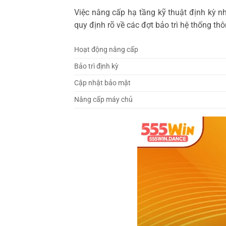
Việc nâng cấp hạ tầng kỹ thuật định kỳ n
quy định rõ về các đợt bảo trì hệ thống th
Hoạt động nâng cấp
Bảo trì định kỳ
Cập nhật bảo mật
Nâng cấp máy chủ