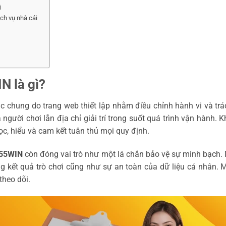
i
ịch vụ nhà cái
N là gì?
ắc chung do trang web thiết lập nhằm điều chỉnh hành vi và t
gười chơi lẫn địa chỉ giải trí trong suốt quá trình vận hành. Kh
c, hiểu và cam kết tuân thủ mọi quy định.
555WIN
còn đóng vai trò như một lá chắn bảo vệ sự minh bạch.
g kết quả trò chơi cũng như sự an toàn của dữ liệu cá nhân. 
theo dõi.