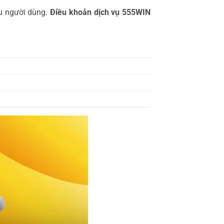
ệu người dùng.
Điều khoản dịch vụ 555WIN