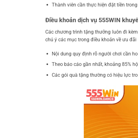
Thành viên cần thực hiện đặt tiền trong 
Điều khoản dịch vụ 555WIN khuy
Các chương trình tặng thưởng luôn đi kèm
chú ý các mục trong điều khoản về ưu đãi
Nội dung quy định rõ người chơi cần ho
Theo báo cáo gần nhất, khoảng 85% hội
Các gói quà tặng thường có hiệu lực tr